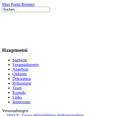
Mari Punkt Bremen
Hauptmenü
Startseite
Veranstaltungen
Angebote
Oldtimer
Dekoration
Referenzen
Team
Kontakt
Links
Impressum
Veranstaltungen
1
PACE: Zusatz-Weiterbildung Palliativmedizin