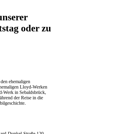
unserer
stag oder zu
u den ehemaligen
 ehemaligen Lloyd-Werken
d-Werk in Sebaldsbrück,
rend der Reise in die
ilgeschichte.
hard-Dunkel-Straße 120