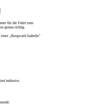
imer für die Fahrt zum
s genau richtig.
 einer „Borgward Isabella”
.
nd inklusive.
stunde.