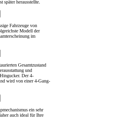
 später herausstellte.
ssige Fahrzeuge von
olgreichste Modell der
samterscheinung im
taurierten Gesamtzustand
erausstattung und
Hingucker. Der 4-
und wird von einer 4-Gang-
appmechanismus ein sehr
aher auch ideal für Ihre