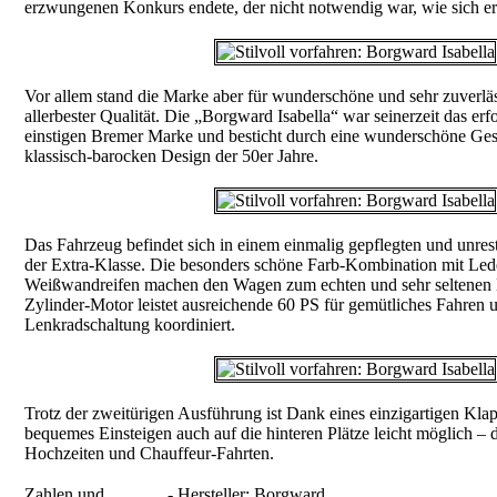
erzwungenen Konkurs endete, der nicht notwendig war, wie sich erst
Vor allem stand die Marke aber für wunderschöne und sehr zuverlä
allerbester Qualität. Die „Borgward Isabella“ war seinerzeit das erf
einstigen Bremer Marke und besticht durch eine wunderschöne Ge
klassisch-barocken Design der 50er Jahre.
Das Fahrzeug befindet sich in einem einmalig gepflegten und unres
der Extra-Klasse. Die besonders schöne Farb-Kombination mit Led
Weißwandreifen machen den Wagen zum echten und sehr seltenen 
Zylinder-Motor leistet ausreichende 60 PS für gemütliches Fahren 
Lenkradschaltung koordiniert.
Trotz der zweitürigen Ausführung ist Dank eines einzigartigen Kl
bequemes Einsteigen auch auf die hinteren Plätze leicht möglich – d
Hochzeiten und Chauffeur-Fahrten.
Zahlen und
- Hersteller: Borgward